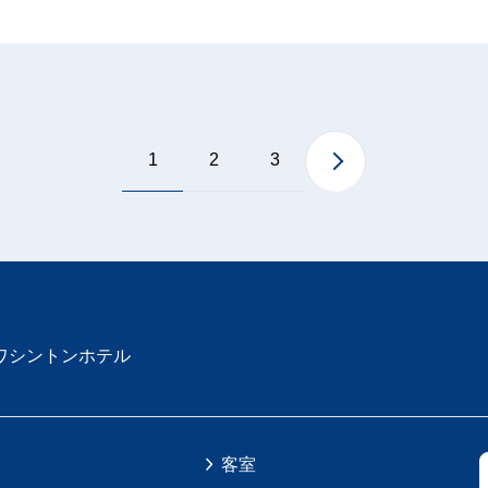
1
2
3
ワシントンホテル
客室