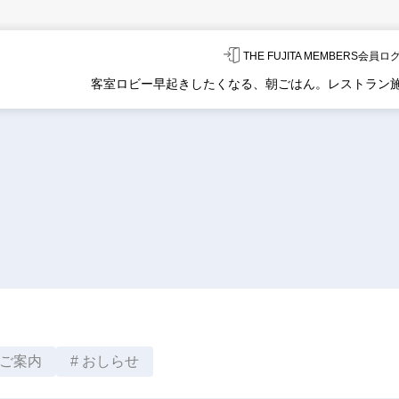
THE FUJITA MEMBERS会員
客室
ロビー
早起きしたくなる、朝ごはん。
レストラン
ご案内
おしらせ