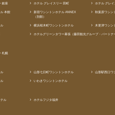
 銀座
ホテル グレイスリー 田町
ホテル グレイ
ル 本館
新宿ワシントンホテル ANNEX
秋葉原ワシン
（別館）
テル
横浜桜木町ワシントンホテル
木更津ワシン
草
ホテルグリーンタワー幕張（藤田観光グループ・パートナ
 札幌
テル
山形七日町ワシントンホテル
山形駅西口ワ
テル
いわきワシントンホテル
ホテル
ホテルフジタ福井