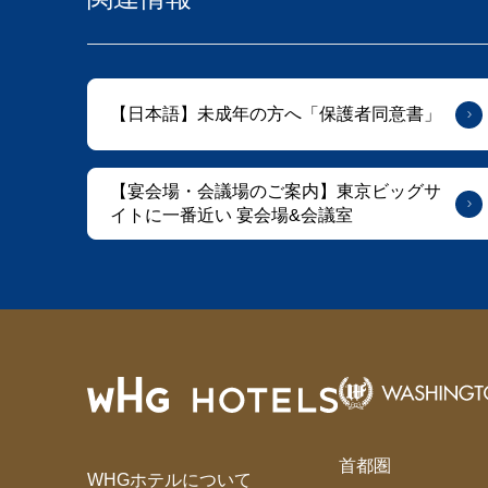
【日本語】未成年の方へ「保護者同意書」
【宴会場・会議場のご案内】東京ビッグサ
イトに⼀番近い 宴会場&会議室
首都圏
WHGホテルについて