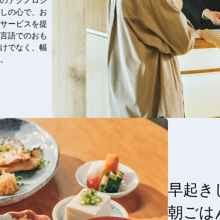
のテクノロジ
しの心で、お
サービスを提
言語でのおも
けでなく、幅
。
早起き
朝ごは