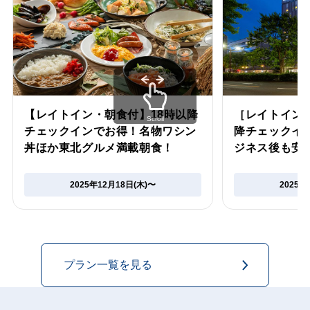
【レイトイン・朝食付】18時以降
［レイトイン
Scroll
チェックインでお得！名物ワシン
降チェックイ
丼ほか東北グルメ満載朝食！
ジネス後も安
2025年12月18日(木)〜
2025年
プラン一覧を見る