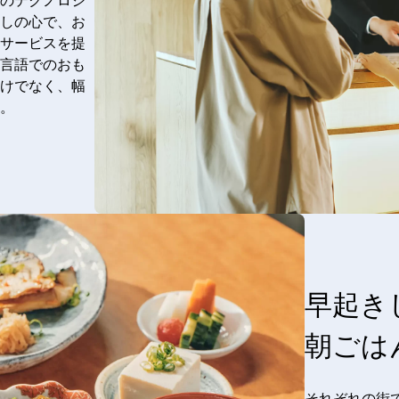
のテクノロジ
しの心で、お
サービスを提
言語でのおも
けでなく、幅
。
早起き
朝ごは
それぞれの街