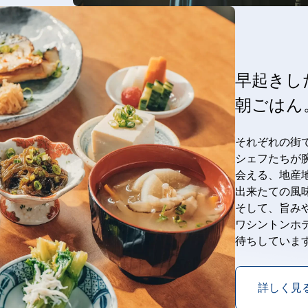
早起きし
朝ごはん
それぞれの街
シェフたちが
会える、地産
出来たての風
そして、旨み
ワシントンホ
待ちしていま
詳しく見