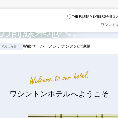
THE FUJITA MEMBERS会員
ワシント
の前線基地へ。
Webサーバーメンテナンスのご連絡
#おしらせ
ワシントンホテルへ
ようこそ