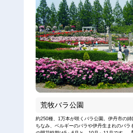
荒牧バラ公園
約250種、1万本が咲くバラ公園。伊丹市の
ちなみ、ベルギーのバラや伊丹生まれのバラ
の開花時期は5～6月と、10月～11月です。 