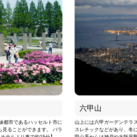
六甲山
山上には六甲ガーデンテラ
姉妹都市であるハッセルト市に
スレチックなどがあり、冬に
も見ることができます。 バラ
甲山系からは神戸や大阪平
【ホテルより車で約15分】