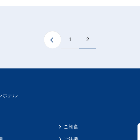
1
2
ンホテル
ご朝食
議
ご法要