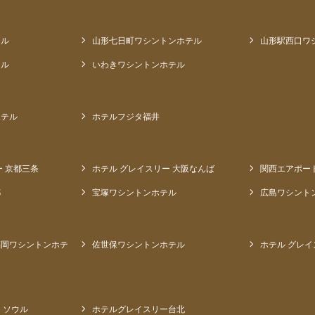
テル
山形七日町ワシントンホテル
山形駅西口ワ
テル
いわきワシントンホテル
ホテル
ホテルフジタ福井
ー 京都三条
ホテル グレイスリー 大阪なんば
関西エアポー
都
宝塚ワシントンホテル
広島ワシント
福岡ワシントンホテ
佐世保ワシントンホテル
ホテル グレイ
 ソウル
ホテルグレイスリー台北