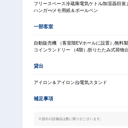
フリースペース冷蔵庫
電気ケトル
加湿器
目覚
ハンガー
メモ用紙＆ボールペン
一部客室
自動販売機 （客室階EVホールに設置）
無料製氷
コインランドリー （4階）
折りたたみ式荷物
貸出
アイロン＆アイロン台
電気スタンド
補足事項
※貸出の設備品は数に限りがございます。