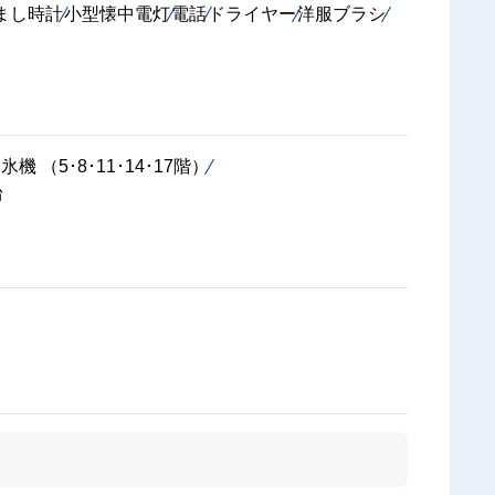
まし時計
小型懐中電灯
電話
ドライヤー
洋服ブラシ
機 （5･8･11･14･17階）
台