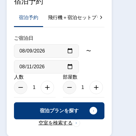
宿泊予約
宿泊予約
飛行機＋宿泊セットプラン
JR＋宿
ご宿泊日
〜
人数
部屋数
宿泊プランを探す
空室を検索する