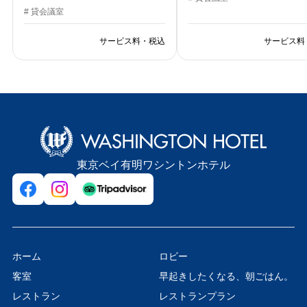
# 貸会議室
サービス料・税込
サービス料
東京ベイ有明ワシントンホテル
ホーム
ロビー
客室
早起きしたくなる、朝ごはん。
レストラン
レストランプラン