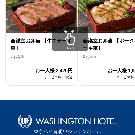
会議室お弁当 【牛ステーキ
会議室お弁当 【ポーク
重】
ーキ重】
Scroll
# お弁当
# お弁当
お一人様
2,420円
お一人様
1,
サービス料・税込
サービス料
東京ベイ有明ワシントンホテル