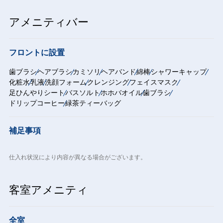
アメニティバー
フロントに設置
歯ブラシ
ヘアブラシ
カミソリ
ヘアバンド
綿棒
シャワーキャップ
化粧水
乳液
洗顔フォーム
クレンジング
フェイスマスク
足ひんやりシート
バスソルト
ホホバオイル
歯ブラシ
ドリップコーヒー
緑茶ティーバッグ
補足事項
仕入れ状況により内容が異なる場合がございます。
客室アメニティ
全室