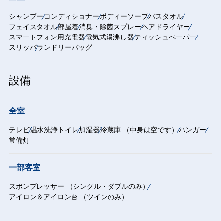
シャンプー
コンディショナー
ボディーソープ
バスタオル
フェイスタオル
部屋着
消臭・除菌スプレー
ヘアドライヤー
スマートフォン用充電器
電気式湯沸し器
ティッシュペーパー
スリッパ
ランドリーバッグ
設備
全室
テレビ
温水洗浄トイレ
加湿器
冷蔵庫 （中身は空です）
ハンガー
常備灯
一部客室
ズボンプレッサー （シングル・ダブルのみ）
アイロン＆アイロン台 （ツインのみ）