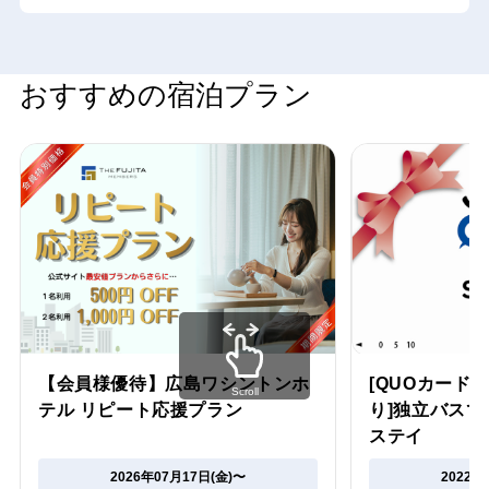
おすすめの宿泊プラン
【会員様優待】広島ワシントンホ
[QUOカード1
Scroll
テル リピート応援プラン
り]独立バス
ステイ
2026年07月17日(金)〜
2022年