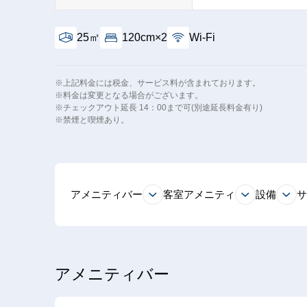
25㎡
120cm×2
Wi-Fi
※上記料金には税金、サービス料が含まれております。
※料金は変更となる場合がございます。
※チェックアウト延長 14：00まで可(別途延長料金有り)
※禁煙と喫煙あり。
アメニティバー
客室アメニティ
設備
アメニティバー