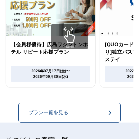
【会員様優待】広島ワシントンホ
[QUOカード1
Scroll
テル リピート応援プラン
り]独立バス
ステイ
2026年07月17日(金)〜
2022年
2026年09月30日(水)
2027
プラン一覧を見る