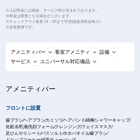
※上記料金には税金、サービス料が含まれております。
※料金は変更となる場合がございます。
※チェックアウト延長 14：00まで可(別途延長料金有り)
※全室禁煙です。
アメニティバー
客室アメニティ
設備
サービス
ユニバーサル対応備品
アメニティバー
フロントに設置
歯ブラシ
ヘアブラシ
カミソリ
ヘアバンド
綿棒
シャワーキャップ
化粧水
乳液
洗顔フォーム
クレンジング
フェイスマスク
足ひんやりシート
バスソルト
ホホバオイル
歯ブラシ
ドリップコーヒー
緑茶ティーバッグ