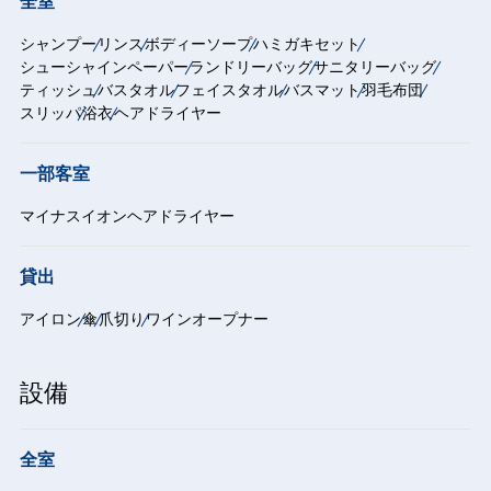
全室
シャンプー
リンス
ボディーソープ
ハミガキセット
シューシャインペーパー
ランドリーバッグ
サニタリーバッグ
ティッシュ
バスタオル
フェイスタオル
バスマット
羽毛布団
スリッパ
浴衣
ヘアドライヤー
一部客室
マイナスイオンヘアドライヤー
貸出
アイロン
傘
爪切り
ワインオープナー
設備
全室