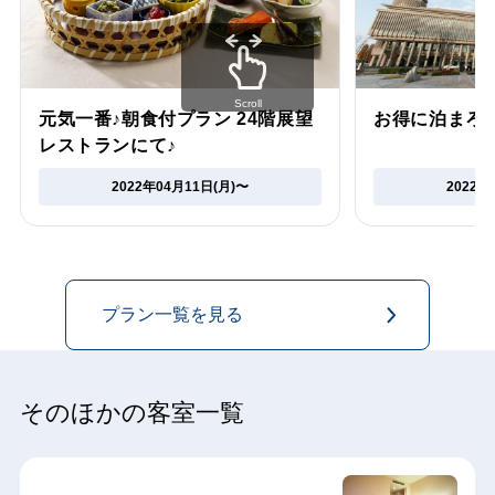
Scroll
元気一番♪朝食付プラン 24階展望
お得に泊まろ
レストランにて♪
2022年04月11日(月)〜
2022年
プラン一覧を見る
そのほかの客室一覧