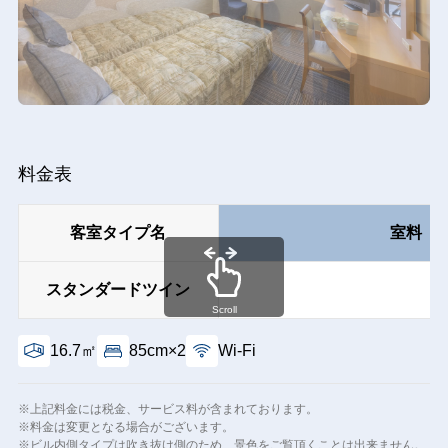
料金表
客室タイプ名
室料（
スタンダードツイン
Scroll
16.7㎡
85cm×2
Wi-Fi
※上記料金には税金、サービス料が含まれております。
※料金は変更となる場合がございます。
※ビル内側タイプは吹き抜け側のため、景色をご覧頂くことは出来ません。