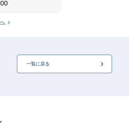
000
ジへ
一覧に戻る
ン