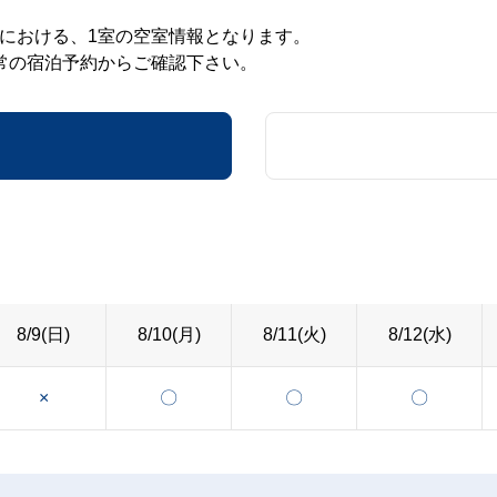
における、1室の空室情報となります。
常の宿泊予約からご確認下さい。
8/9(日)
8/10(月)
8/11(火)
8/12(水)
×
〇
〇
〇