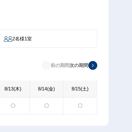
2名様1室
前の期間
次の期間
8/13(木)
8/14(金)
8/15(土)
〇
〇
〇