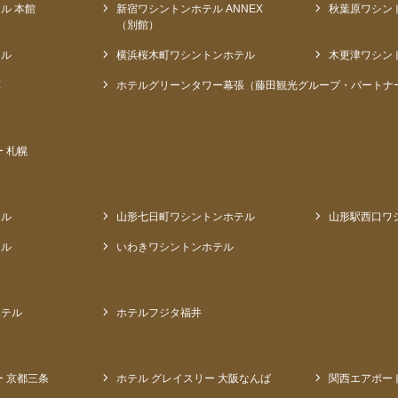
ル 本館
新宿ワシントンホテル ANNEX
秋葉原ワシン
（別館）
テル
横浜桜木町ワシントンホテル
木更津ワシン
草
ホテルグリーンタワー幕張（藤田観光グループ・パートナ
 札幌
テル
山形七日町ワシントンホテル
山形駅西口ワ
テル
いわきワシントンホテル
ホテル
ホテルフジタ福井
ー 京都三条
ホテル グレイスリー 大阪なんば
関西エアポー