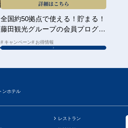
全国約50拠点で使える！貯まる！
藤田観光グループの会員プログラ
ムはこちら
# キャンペーン
# お得情報
トンホテル
レストラン