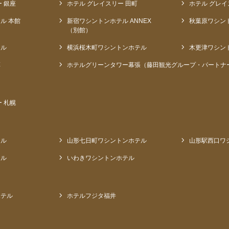
 銀座
ホテル グレイスリー 田町
ホテル グレイ
ル 本館
新宿ワシントンホテル ANNEX
秋葉原ワシン
（別館）
テル
横浜桜木町ワシントンホテル
木更津ワシン
草
ホテルグリーンタワー幕張（藤田観光グループ・パートナ
 札幌
テル
山形七日町ワシントンホテル
山形駅西口ワ
テル
いわきワシントンホテル
ホテル
ホテルフジタ福井