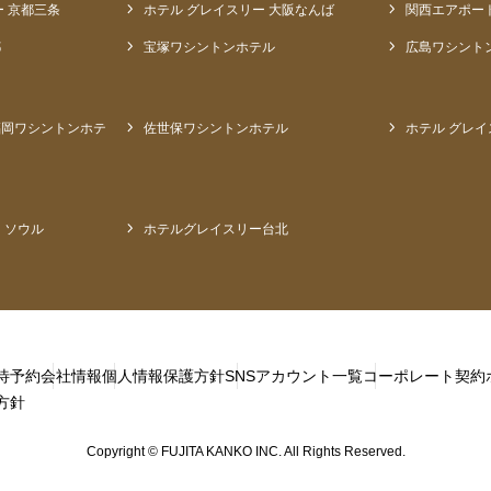
ー 京都三条
ホテル グレイスリー 大阪なんば
関西エアポー
都
宝塚ワシントンホテル
広島ワシント
福岡ワシントンホテ
佐世保ワシントンホテル
ホテル グレイ
 ソウル
ホテルグレイスリー台北
待予約
会社情報
個人情報保護方針
SNSアカウント一覧
コーポレート契約
方針
Copyright © FUJITA KANKO INC. All Rights Reserved.