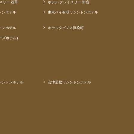
スリー 浅草
ホテル グレイスリー 新宿
トンホテル
東京ベイ有明ワシントンホテル
トンホテル
ホテルタビノス浜松町
ーズホテル）
シントンホテル
会津若松ワシントンホテル