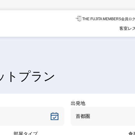
THE FUJITA MEMBERS会員
客室
レ
ットプラン
出発地
部屋タイプ
食