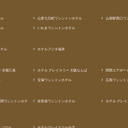
テル
山形七日町ワシントンホテル
山形駅西口ワ
テル
いわきワシントンホテル
ホテル
ホテルフジタ福井
ー 京都三条
ホテル グレイスリー 大阪なんば
関西エアポー
都
宝塚ワシントンホテル
広島ワシント
福岡ワシントンホテ
佐世保ワシントンホテル
ホテル グレイ
 ソウル
ホテルグレイスリー台北