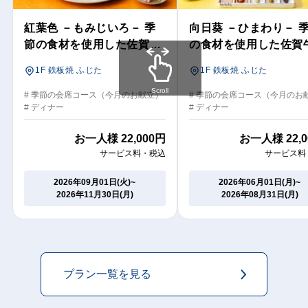
紅葉色 －もみじいろ－ 季
向日葵 －ひまわり－ 
節の食材を使用した佐賀牛
の食材を使用した佐賀
の鉄板焼コース
鉄板焼コース
1F 鉄板焼 ふじた
1F 鉄板焼 ふじた
Scroll
# 季節の会席コース（今月のお献立）
# 季節の会席コース（今月のお
# ディナー
# ディナー
お一人様
22,000円
お一人様
22,
サービス料・税込
サービス料
2026年09月01日(火)~
2026年06月01日(月)~
2026年11月30日(月)
2026年08月31日(月)
プラン一覧を見る