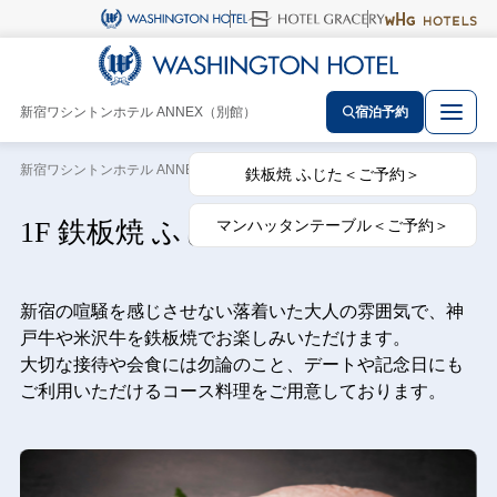
新宿ワシントンホテル ANNEX（別館）
宿泊予約
新宿ワシントンホテル ANNEX（別館） トップ
レストラン
1F 鉄板焼 ふじた
鉄板焼 ふじた＜ご予約＞
マンハッタンテーブル＜ご予約＞
1F 鉄板焼 ふじた
新宿の喧騒を感じさせない落着いた大人の雰囲気で、神
戸牛や米沢牛を鉄板焼でお楽しみいただけます。
大切な接待や会食には勿論のこと、デートや記念日にも
ご利用いただけるコース料理をご用意しております。