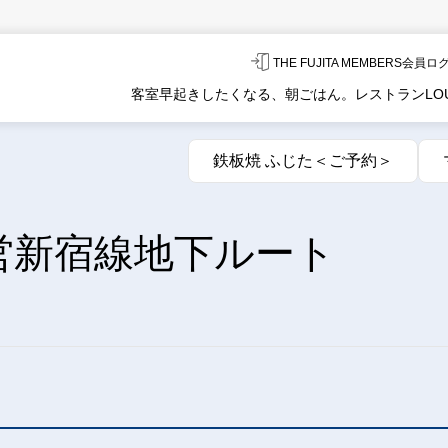
THE FUJITA MEMBERS会員
客室
早起きしたくなる、朝ごはん。
レストラン
LO
鉄板焼 ふじた＜ご予約＞
都営新宿線地下ルート