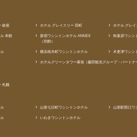
 銀座
ホテル グレイスリー 田町
ホテル グレイ
ル 本館
新宿ワシントンホテル ANNEX
秋葉原ワシン
（別館）
テル
横浜桜木町ワシントンホテル
木更津ワシン
草
ホテルグリーンタワー幕張（藤田観光グループ・パートナ
 札幌
テル
山形七日町ワシントンホテル
山形駅西口ワ
テル
いわきワシントンホテル