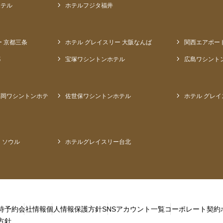
ホテル
ホテルフジタ福井
ー 京都三条
ホテル グレイスリー 大阪なんば
関西エアポー
都
宝塚ワシントンホテル
広島ワシント
福岡ワシントンホテ
佐世保ワシントンホテル
ホテル グレイ
 ソウル
ホテルグレイスリー台北
待予約
会社情報
個人情報保護方針
SNSアカウント一覧
コーポレート契約
方針