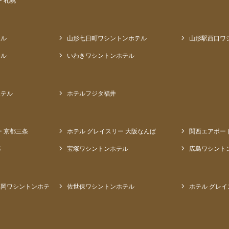
 札幌
テル
山形七日町ワシントンホテル
山形駅西口ワ
テル
いわきワシントンホテル
ホテル
ホテルフジタ福井
ー 京都三条
ホテル グレイスリー 大阪なんば
関西エアポー
都
宝塚ワシントンホテル
広島ワシント
福岡ワシントンホテ
佐世保ワシントンホテル
ホテル グレイ