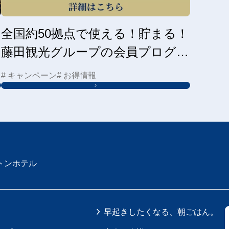
全国約50拠点で使える！貯まる！
藤田観光グループの会員プログラ
ムはこちら
# キャンペーン
# お得情報
トンホテル
早起きしたくなる、朝ごはん。