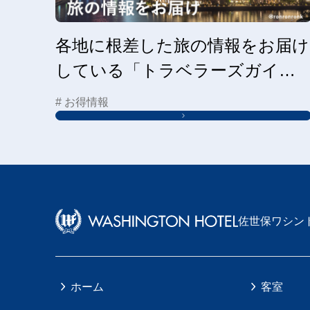
各地に根差した旅の情報をお届け
している「トラベラーズガイ
ド」はこちらから
# お得情報
佐世保ワシン
ホーム
客室