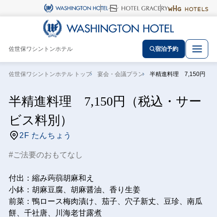
佐世保ワシントンホテル
宿泊予約
佐世保ワシントンホテル トップ
宴会・会議プラン
半精進料理 7,150円
半精進料理 7,150円（税込・サー
ビス料別）
2F たんちょう
ご法要のおもてなし
付出：縮み蒟蒻胡麻和え
小鉢：胡麻豆腐、胡麻醤油、香り生姜
前菜：鴨ロース梅肉漬け、茄子、穴子新丈、豆珍、南瓜
餅、千社唐、川海老甘露煮