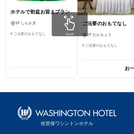
ホテルで初盆お迎えプラン
3F しらさぎ
ご法要のおもてなし
# ご法要のおもてなし
Scroll
2F たんちょう
# ご法要のおもてなし
お
佐世保ワシントンホテル