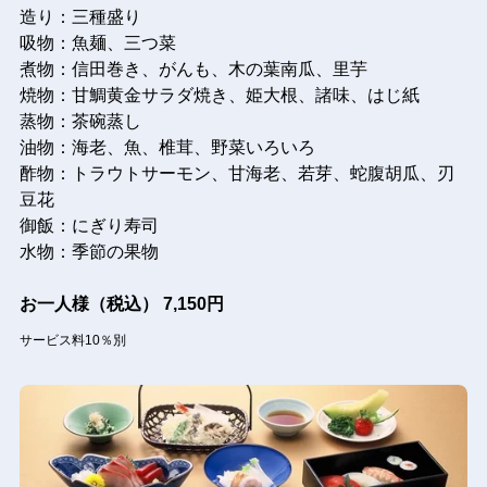
造り：三種盛り
吸物：魚麺、三つ菜
煮物：信田巻き、がんも、木の葉南瓜、里芋
焼物：甘鯛黄金サラダ焼き、姫大根、諸味、はじ紙
蒸物：茶碗蒸し
油物：海老、魚、椎茸、野菜いろいろ
酢物：トラウトサーモン、甘海老、若芽、蛇腹胡瓜、刃
豆花
御飯：にぎり寿司
水物：季節の果物
お一人様（税込）
7,150円
サービス料10％別