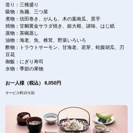
造り：三種盛り
吸物：魚麺、三つ菜
煮物：信田巻き、がんも、木の葉南瓜、里芋
焼物：甘鯛黄金サラダ焼き、姫大根、諸味、はじ紙
蒸物：茶碗蒸し
油物：海老、魚、椎茸、野菜いろいろ
酢物：トラウトサーモン、甘海老、若芽、蛇腹胡瓜、刃
豆花
御飯：にぎり寿司
水物：季節の果物
お一人様（税込）
6,050円
サービス料10％別