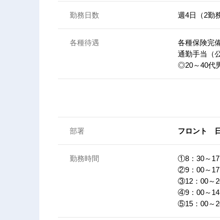
勤務日数
週4日（2
各種待遇
各種保険完
通勤手当（
◎20～40
部署
フロント 
勤務時間
①8：30～
②9：00～1
③12：00～
④9：00～14
⑤15：00～2