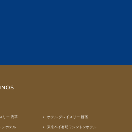
スリー 浅草
ホテル グレイスリー 新宿
トンホテル
東京ベイ有明ワシントンホテル