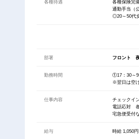
各種待遇
各種保険完
通勤手当（
◎20～50
部署
フロント 
勤務時間
①17：30～
※翌日は空
仕事内容
チェックイ
電話応対 
宅急便受付な
給与
時給 1,05