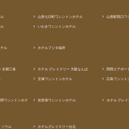
テル
山形七日町ワシントンホテル
山形駅西口ワ
テル
いわきワシントンホテル
ホテル
ホテルフジタ福井
ー 京都三条
ホテル グレイスリー 大阪なんば
関西エアポー
都
宝塚ワシントンホテル
広島ワシント
福岡ワシントンホテ
佐世保ワシントンホテル
ホテル グレイ
 ソウル
ホテルグレイスリー台北