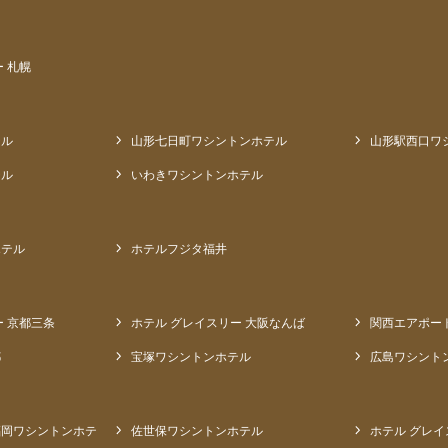
 札幌
テル
山形七日町ワシントンホテル
山形駅西口ワ
テル
いわきワシントンホテル
ホテル
ホテルフジタ福井
ー 京都三条
ホテル グレイスリー 大阪なんば
関西エアポー
都
宝塚ワシントンホテル
広島ワシント
福岡ワシントンホテ
佐世保ワシントンホテル
ホテル グレイ