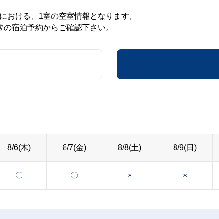
における、1室の空室情報となります。
常の宿泊予約からご確認下さい。
8/6(木)
8/7(金)
8/8(土)
8/9(日)
〇
〇
×
×