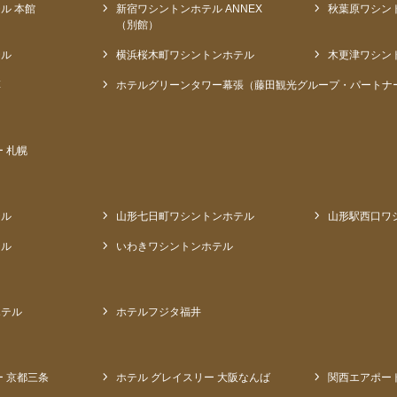
ル 本館
新宿ワシントンホテル ANNEX
秋葉原ワシン
（別館）
テル
横浜桜木町ワシントンホテル
木更津ワシン
草
ホテルグリーンタワー幕張（藤田観光グループ・パートナ
 札幌
テル
山形七日町ワシントンホテル
山形駅西口ワ
テル
いわきワシントンホテル
ホテル
ホテルフジタ福井
ー 京都三条
ホテル グレイスリー 大阪なんば
関西エアポー