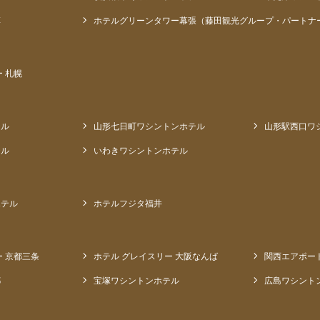
草
ホテルグリーンタワー幕張（藤田観光グループ・パートナ
 札幌
テル
山形七日町ワシントンホテル
山形駅西口ワ
テル
いわきワシントンホテル
ホテル
ホテルフジタ福井
ー 京都三条
ホテル グレイスリー 大阪なんば
関西エアポー
都
宝塚ワシントンホテル
広島ワシント