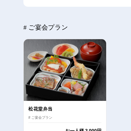
# ご宴会プラン
松花堂弁当
# ご宴会プラン
お一人様
3,000円