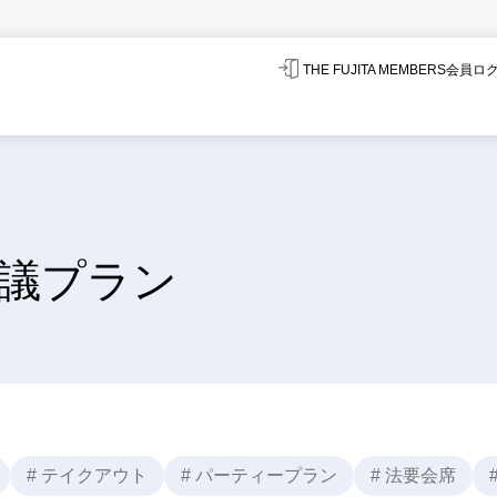
THE FUJITA MEMBERS会員
議プラン
# テイクアウト
# パーティープラン
# 法要会席