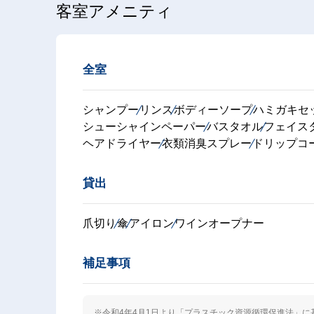
客室アメニティ
全室
シャンプー
リンス
ボディーソープ
ハミガキセ
シューシャインペーパー
バスタオル
フェイス
ヘアドライヤー
衣類消臭スプレー
ドリップコ
貸出
爪切り
傘
アイロン
ワインオープナー
補足事項
※令和4年4月1日より「プラスチック資源循環促進法」