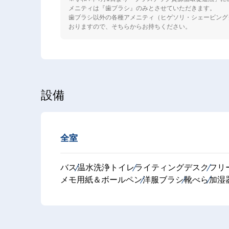
メニティは『歯ブラシ』のみとさせていただきます。
歯ブラシ以外の各種アメニティ（ヒゲソリ・シェービング
おりますので、そちらからお持ちください。
設備
全室
バス
温水洗浄トイレ
ライティングデスク
フリ
メモ用紙＆ボールペン
洋服ブラシ
靴べら
加湿