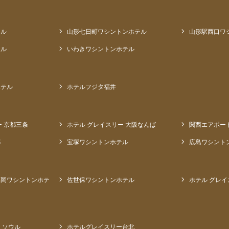
テル
山形七日町ワシントンホテル
山形駅西口ワ
テル
いわきワシントンホテル
ホテル
ホテルフジタ福井
ー 京都三条
ホテル グレイスリー 大阪なんば
関西エアポー
都
宝塚ワシントンホテル
広島ワシント
福岡ワシントンホテ
佐世保ワシントンホテル
ホテル グレイ
 ソウル
ホテルグレイスリー台北