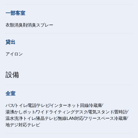
一部客室
衣類消臭剤
消臭スプレー
貸出
アイロン
設備
全室
バス
トイレ
電話
テレビ
インターネット回線
冷蔵庫
湯沸かしポット
ワイドライティングデスク
電気スタンド
置時計
温水洗浄トイレ
液晶テレビ
無線LAN対応
フリースペース冷蔵庫
地デジ対応テレビ