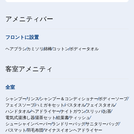
アメニティバー
フロントに設置
ヘアブラシ
カミソリ
綿棒
コットン
ボディータオル
客室アメニティ
全室
シャンプー
リンス
シャンプー＆コンディショナー
ボディーソープ
フェイスソープ
ハミガキセット
バスタオル
フェイスタオル
ハンドタオル
ヘアドライヤー
ナイトガウン
スリッパ
お茶
電気式湯沸し器
湯茶セット
絵葉書
ティッシュ
シューシャインペーパー
ランドリーバッグ
サニタリーバッグ
バスマット
羽毛布団
マイナスイオンヘアドライヤー