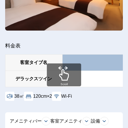
料金表
客室タイプ名
デラックスツイン
Scroll
38㎡
120cm×2
Wi-Fi
アメニティバー
客室アメニティ
設備