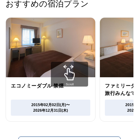
おすすめの宿泊プラン
Scroll
エコノミーダブル 禁煙
ファミリーダブ
旅行みんなで
2015年02月02日(月)〜
2015年
2026年12月31日(木)
2026