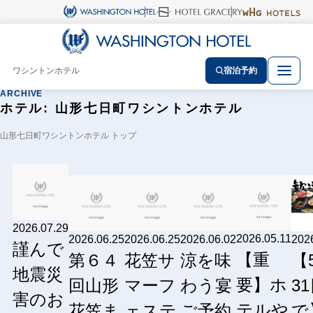
ワシントンホテル
宿泊予約
ARCHIVE
ホテル:
山形七日町ワシントンホテル
山形七日町ワシントンホテル トップ
2026.07.29
2026.05.11
2026.06.25
2026.06.25
2026.06.02
202
謹んで
【重
第６４
花笠サ
涼を味
【
地震災
要】ホ
回山形
マーフ
わう宴
3
害のお
テルや
花笠ま
ェステ
ご予約
で