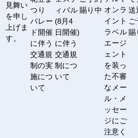
見舞い
オンラ
つり
ィバル
賜り中
送
を申し
イント
パレー
(8月4
ご
上げま
ラベル
ド開催
日開催)
賜
す。
エージ
に伴う
に伴う
ェント
交通規
交通規
を装っ
制の実
制につ
た不審
施につ
いて
なメー
いて
ル・メ
ッセー
ジにご
注意く