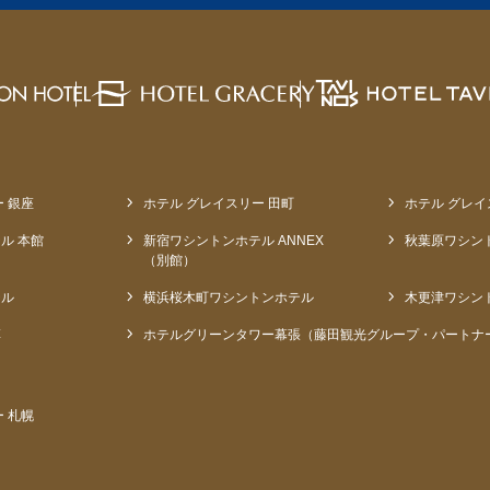
 銀座
ホテル グレイスリー 田町
ホテル グレイ
ル 本館
新宿ワシントンホテル ANNEX
秋葉原ワシン
（別館）
テル
横浜桜木町ワシントンホテル
木更津ワシン
草
ホテルグリーンタワー幕張（藤田観光グループ・パートナ
 札幌