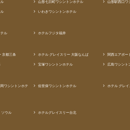
テル
山形七日町ワシントンホテル
山形駅西口ワ
テル
いわきワシントンホテル
ホテル
ホテルフジタ福井
ー 京都三条
ホテル グレイスリー 大阪なんば
関西エアポー
都
宝塚ワシントンホテル
広島ワシント
福岡ワシントンホテ
佐世保ワシントンホテル
ホテル グレイ
 ソウル
ホテルグレイスリー台北