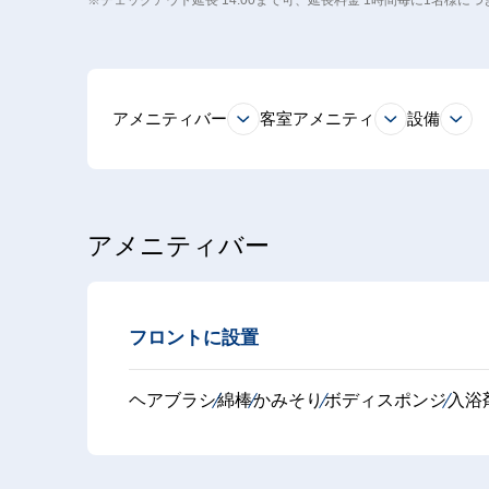
※チェックアウト延長 14:00まで可、延長料金 1時間毎に1名様につき
アメニティバー
客室アメニティ
設備
アメニティバー
フロントに設置
ヘアブラシ
綿棒
かみそり
ボディスポンジ
入浴