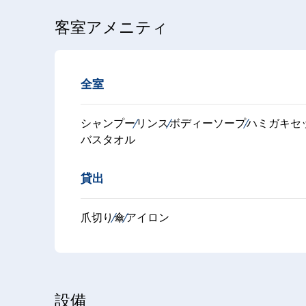
客室アメニティ
全室
シャンプー
リンス
ボディーソープ
ハミガキセ
バスタオル
貸出
爪切り
傘
アイロン
設備